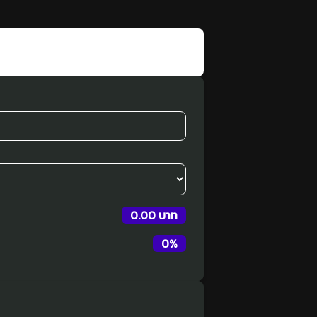
0.00 บาท
0
%